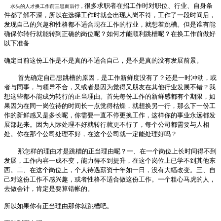
很多求职者在招工作时对职位、行业、自身条
水头的人才换工作前三思而后行，
件都了解不深，所以在选择工作时就会出现人岗不符，工作了一段时间后，
发现自己的兴趣和性格都不适合现在工作的行业，就想着跳槽。但是谁有能
确保你转行就能转到正确的岗位呢？如何才能顺利跳槽呢？在换工作前做好
以下准备
、
确定目前这份工作是不是真的不适合自己，是不是真的没有发展前景。
首先确定自己想跳槽的原因，是工作新鲜度没有了？还是一时冲动，或
者与同事，与领导不合，又或者是因为觉得又朋友在其他行业发展不错？我
想这些都不能成为转行的正当理由。首先每份工作的新鲜感都有个期限，如
果因为在同一岗位待的时间长一点觉得枯燥，就想换另一行，那么下一份工
作的新鲜感又是多长呢，你需要一直不停更换工作，这样你的事业永远都发
展部起来。因为人际处理不好就转行就更不行了，每个公司都需要与人相
处。你在那个公司处理不好，在这个公司就一定能处理好吗？
那怎样的理由才是跳槽的正当理由呢？一、在一个岗位上长时间得不到
发展，工作内容一成不变，能力得不到提升，在这个岗位上已学不到其他东
西。二、在这个岗位上，个人待遇薪资十年如一日，没有大幅改变。三、自
己对这份工作不感兴趣，或者性格不适合做这份工作。一个粗心马虎的人，
去做会计，肯定是要算错帐的。
所以如果你有正当理由那你就跳槽吧。