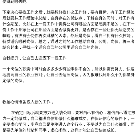
、
要跳到哪去呢
下定决心要换工作之后，就要想好换什么工作好，要有目标。有了工作经验
后就要从工作经验中总结，自身存在的优缺点，了解自身的同时，对工作有
什么期望。比如在上一份工作中觉得公司有哪些方面是感觉不足的，在下一
份工作中那家公司在那些方面是否做得更好。是否存在一些让你无法忍受的
弊端，有没有会使你再次跳槽的因素。然后是岗位，看自己拥有什么技能，
特质适合哪种岗位。总之，通过之前的工作总结自身。公司、岗位。将三者
结合起来，寻找一个适合自己的公司里适合自己的岗位。
、
自我提升，让自己去适应下一份工作
一个岗位的职责中可能会多多少少有些事你不会的，所以你需要努力、快速
地提高自己的职业技能，让自己去适应岗位，因为很难找到那么个为你量身
定做的岗位。
、
收拾心情准备投入新的工作，
在确定目标后就要努力进入该公司，要对自己有信心，相信自己通过努
力一定能做成，自己都没自信那做什么都难成功。在保证信心的条件下，一
定要虚心学习，毕竟自己是刚刚进入这个行业，不要以为自己什么都懂，而
是要先单位的前辈和同事，虚心求教，这样才能让自己快速成长。