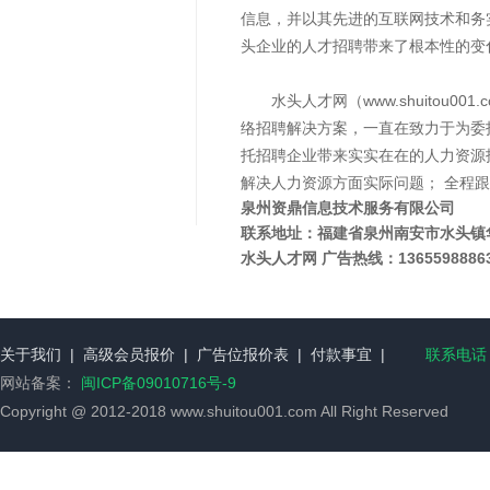
信息，并以其先进的互联网技术和务
头企业的人才招聘带来了根本性的变
水头人才网（www.shuitou0
络招聘解决方案，一直在致力于为委
托招聘企业带来实实在在的人力资源
解决人力资源方面实际问题； 全程
泉州资鼎信息技术服务有限公司
联系地址：
福建省泉州南安市水头镇华
水头人才网 广告热线：1365598886
关于我们
|
高级会员报价
|
广告位报价表
|
付款事宜
|
联系电话：
网站备案：
闽ICP备09010716号-9
Copyright @ 2012-2018 www.shuitou001.com All Right Reserved