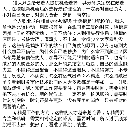
猎头只是给候选人提供机会选择，其最终决定权在候选
人，在接触新机会后的选择最好理性的，一定要对自己负责，
不对自己负责，对别人负责一定是一句空话。
个人职业取向和目标不明确对于跳槽是很危险的。我以
前也是比较跳动，原因很简单，在拿固定工资的时候，跳槽原
因是上司的不断变动，上司不信任；来到猎头行业后，跳槽的
原因是，考核太严，底薪少，不出单，拿得少？大家看到没
有，这些都是我换工作的站在自己角度的原因，没有考虑到为
什么领导不信任，为什么自己底薪少，为什么拿不到奖金？因
为领导总有信任的人，领导不可能无限制的适应自己，也有业
绩好的人奖金多的人，那么归纳总结之后就是，自己的适应能
力差，不懂得适当配合，不懂得适当服从，不懂得努力，不专
注，没投入，不认真，怎么有运气出单？不精通，怎么持续出
单？看到财务审计技术部门的人大多数都是十年如一日，升职
加薪缓慢，我才知道工作需要专注，精通需要时间，需要能够
呆下去才有机会。新的岗位上，一定不是一帆风顺的，需要时
时刻刻突破，时刻还是在煎熬，没有完美的岗位，只有相对的
完善的岗位。
专精是工作的方向，这样的人才越来越吃香，专精需要
专注和钻研，需要相对稳定的环境，需要时间，所以过于频繁
跳槽不太好，想好了，看准了再跳，慎重。