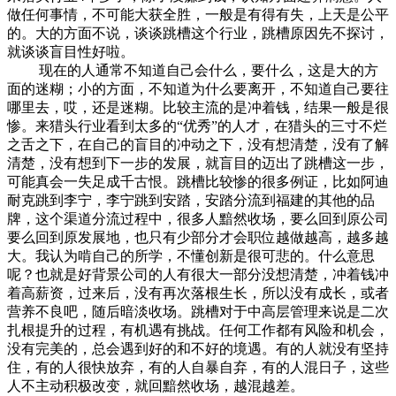
做任何事情，不可能大获全胜，一般是有得有失，上天是公平
的。大的方面不说，谈谈跳槽这个行业，跳槽原因先不探讨，
就谈谈盲目性好啦。
现在的人通常不知道自己会什么，要什么，这是大的方
面的迷糊；小的方面，不知道为什么要离开，不知道自己要往
哪里去，哎，还是迷糊。比较主流的是冲着钱，结果一般是很
惨。来猎头行业看到太多的“优秀”的人才，在猎头的三寸不烂
之舌之下，在自己的盲目的冲动之下，没有想清楚，没有了解
清楚，没有想到下一步的发展，就盲目的迈出了跳槽这一步，
可能真会一失足成千古恨。跳槽比较惨的很多例证，比如阿迪
耐克跳到李宁，李宁跳到安踏，安踏分流到福建的其他的品
牌，这个渠道分流过程中，很多人黯然收场，要么回到原公司
要么回到原发展地，也只有少部分才会职位越做越高，越多越
大。我认为啃自己的所学，不懂创新是很可悲的。什么意思
呢？也就是好背景公司的人有很大一部分没想清楚，冲着钱冲
着高薪资，过来后，没有再次落根生长，所以没有成长，或者
营养不良吧，随后暗淡收场。跳槽对于中高层管理来说是二次
扎根提升的过程，有机遇有挑战。任何工作都有风险和机会，
没有完美的，总会遇到好的和不好的境遇。有的人就没有坚持
住，有的人很快放弃，有的人自暴自弃，有的人混日子，这些
人不主动积极改变，就回黯然收场，越混越差。