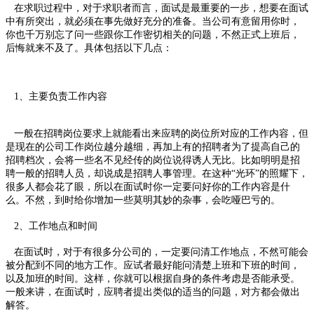
在求职过程中，对于求职者而言，面试是最重要的一步，想要在面试
中有所突出，就必须在事先做好充分的准备。当公司有意留用你时，
你也千万别忘了问一些跟你工作密切相关的问题，不然正式上班后，
后悔就来不及了。具体包括以下几点：
1、主要负责工作内容
一般在招聘岗位要求上就能看出来应聘的岗位所对应的工作内容，但
是现在的公司工作岗位越分越细，再加上有的招聘者为了提高自己的
招聘档次，会将一些名不见经传的岗位说得诱人无比。比如明明是招
聘一般的招聘人员，却说成是招聘人事管理。在这种“光环”的照耀下，
很多人都会花了眼，所以在面试时你一定要问好你的工作内容是什
么。不然，到时给你增加一些莫明其妙的杂事，会吃哑巴亏的。
2、工作地点和时间
在面试时，对于有很多分公司的，一定要问清工作地点，不然可能会
被分配到不同的地方工作。应试者最好能问清楚上班和下班的时间，
以及加班的时间。这样，你就可以根据自身的条件考虑是否能承受。
一般来讲，在面试时，应聘者提出类似的适当的问题，对方都会做出
解答。