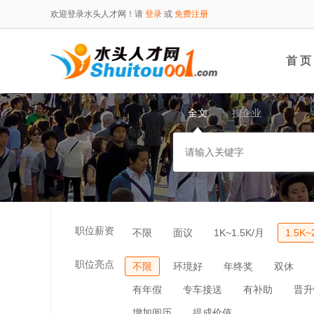
欢迎登录水头人才网！请
登录
或
免费注册
首 页
全文
搜企业
职位薪资
不限
面议
1K~1.5K/月
1.5K~
职位亮点
不限
环境好
年终奖
双休
有年假
专车接送
有补助
晋升
增加阅历
提成价值