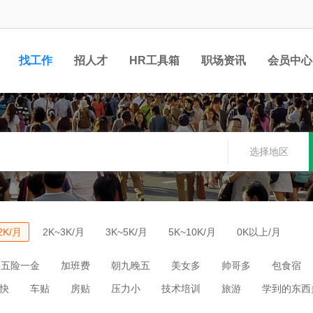
找工作
招人才
HR工具箱
职场资讯
会员中心
选择地区
2K/月
2K~3K/月
3K~5K/月
5K~10K/月
0K以上/月
五险一金
加班费
朝九晚五
美女多
帅哥多
包食宿
快
车贴
房贴
压力小
技术培训
旅游
学到的东西