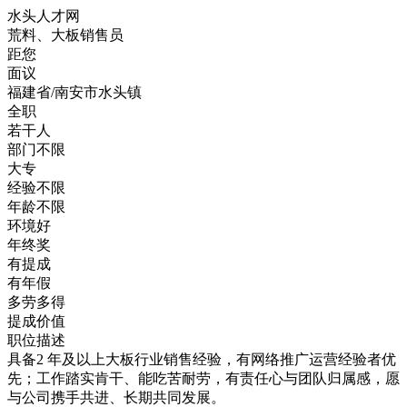
水头人才网
荒料、大板销售员
距您
面议
福建省/南安市水头镇
全职
若干人
部门不限
大专
经验不限
年龄不限
环境好
年终奖
有提成
有年假
多劳多得
提成价值
职位描述
具备2 年及以上大板行业销售经验，有网络推广运营经验者优
先；工作踏实肯干、能吃苦耐劳，有责任心与团队归属感，愿
与公司携手共进、长期共同发展。