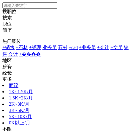
搜职位
搜索
职位
简历
热门职位
+销售
+石材
+经理
业务员
石材
+cad
+业务员
+会计
+文员
销
售
会计
+����
地区
薪资
经验
更多
面议
1K~1.5K/月
1.5K~2K/月
2K~3K/月
3K~5K/月
5K~10K/月
0K以上/月
不限