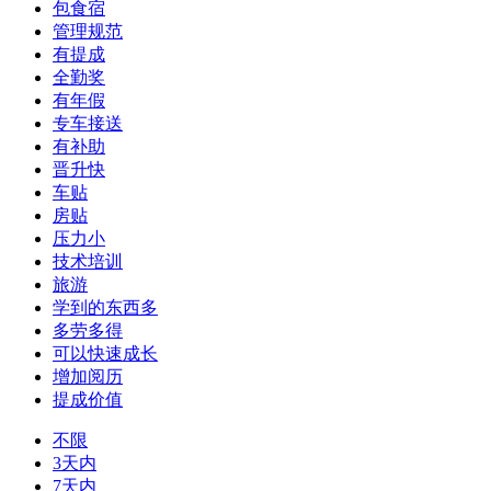
包食宿
管理规范
有提成
全勤奖
有年假
专车接送
有补助
晋升快
车贴
房贴
压力小
技术培训
旅游
学到的东西多
多劳多得
可以快速成长
增加阅历
提成价值
不限
3天内
7天内