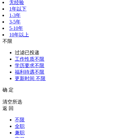
无经验
1年以下
1-3年
3-5年
5-10年
10年以上
不限
过滤已投递
工作性质
不限
学历要求
不限
福利待遇
不限
更新时间
不限
确 定
清空所选
返 回
不限
全职
兼职