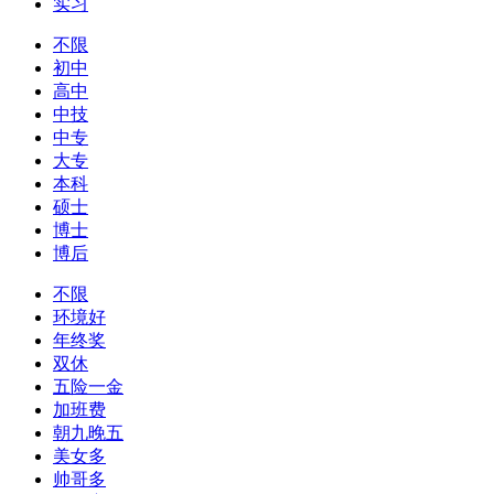
实习
不限
初中
高中
中技
中专
大专
本科
硕士
博士
博后
不限
环境好
年终奖
双休
五险一金
加班费
朝九晚五
美女多
帅哥多