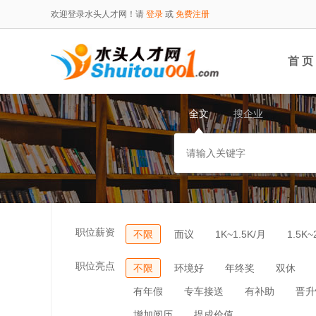
欢迎登录水头人才网！请
登录
或
免费注册
首 页
全文
搜企业
职位薪资
不限
面议
1K~1.5K/月
1.5K~
职位亮点
不限
环境好
年终奖
双休
有年假
专车接送
有补助
晋升
增加阅历
提成价值