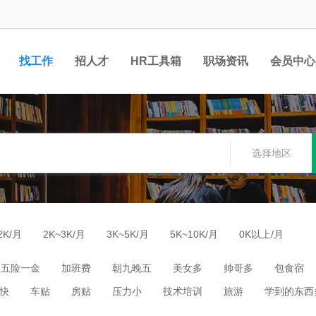
找工作
招人才
HR工具箱
职场资讯
会员中心
选择地区
2K/月
2K~3K/月
3K~5K/月
5K~10K/月
0K以上/月
五险一金
加班费
朝九晚五
美女多
帅哥多
包食宿
快
车贴
房贴
压力小
技术培训
旅游
学到的东西