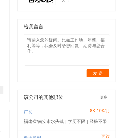
力！
给我留言
发 送
该公司的其他职位
更多
8K-10K/月
厂长
福建省/南安市水头镇
|
学历不限
|
经验不限
面议