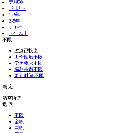
无经验
1年以下
1-3年
3-5年
5-10年
10年以上
不限
过滤已投递
工作性质
不限
学历要求
不限
福利待遇
不限
更新时间
不限
确 定
清空所选
返 回
不限
全职
兼职