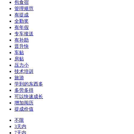
包食宿
管理规范
有提成
全勤奖
有年假
专车接送
有补助
晋升快
车贴
房贴
压力小
技术培训
旅游
学到的东西多
多劳多得
可以快速成长
增加阅历
提成价值
不限
3天内
7天内