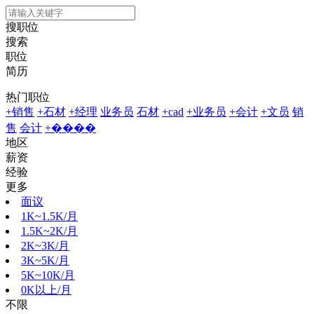
搜职位
搜索
职位
简历
热门职位
+销售
+石材
+经理
业务员
石材
+cad
+业务员
+会计
+文员
销
售
会计
+����
地区
薪资
经验
更多
面议
1K~1.5K/月
1.5K~2K/月
2K~3K/月
3K~5K/月
5K~10K/月
0K以上/月
不限