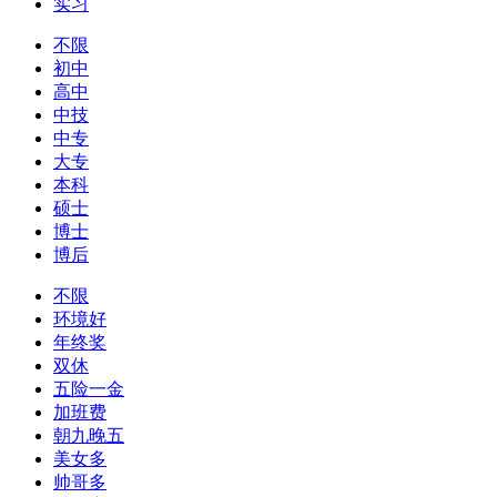
实习
不限
初中
高中
中技
中专
大专
本科
硕士
博士
博后
不限
环境好
年终奖
双休
五险一金
加班费
朝九晚五
美女多
帅哥多