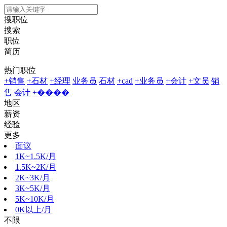
搜职位
搜索
职位
简历
热门职位
+销售
+石材
+经理
业务员
石材
+cad
+业务员
+会计
+文员
销
售
会计
+����
地区
薪资
经验
更多
面议
1K~1.5K/月
1.5K~2K/月
2K~3K/月
3K~5K/月
5K~10K/月
0K以上/月
不限