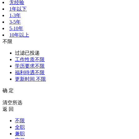
无经验
1年以下
1-3年
3-5年
5-10年
10年以上
不限
过滤已投递
工作性质
不限
学历要求
不限
福利待遇
不限
更新时间
不限
确 定
清空所选
返 回
不限
全职
兼职