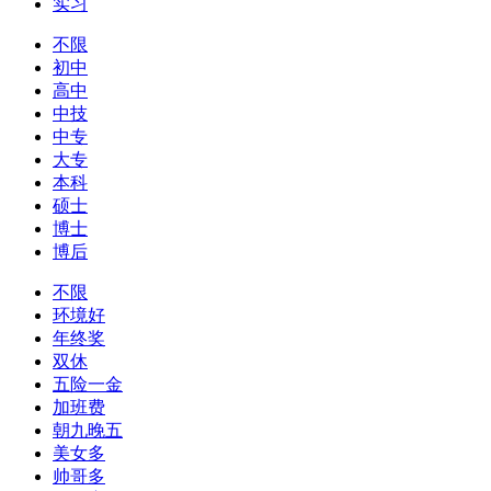
实习
不限
初中
高中
中技
中专
大专
本科
硕士
博士
博后
不限
环境好
年终奖
双休
五险一金
加班费
朝九晚五
美女多
帅哥多