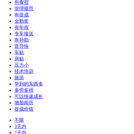
包食宿
管理规范
有提成
全勤奖
有年假
专车接送
有补助
晋升快
车贴
房贴
压力小
技术培训
旅游
学到的东西多
多劳多得
可以快速成长
增加阅历
提成价值
不限
3天内
7天内