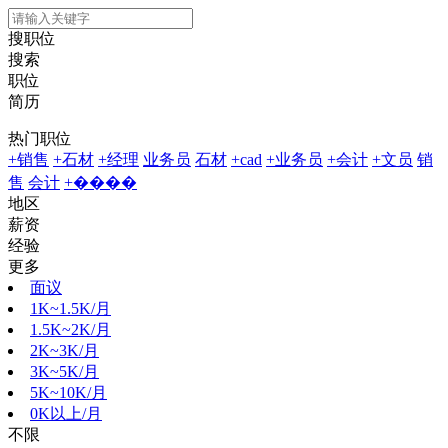
搜职位
搜索
职位
简历
热门职位
+销售
+石材
+经理
业务员
石材
+cad
+业务员
+会计
+文员
销
售
会计
+����
地区
薪资
经验
更多
面议
1K~1.5K/月
1.5K~2K/月
2K~3K/月
3K~5K/月
5K~10K/月
0K以上/月
不限