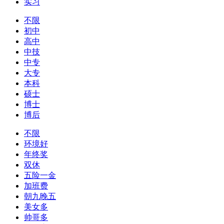
实习
不限
初中
高中
中技
中专
大专
本科
硕士
博士
博后
不限
环境好
年终奖
双休
五险一金
加班费
朝九晚五
美女多
帅哥多