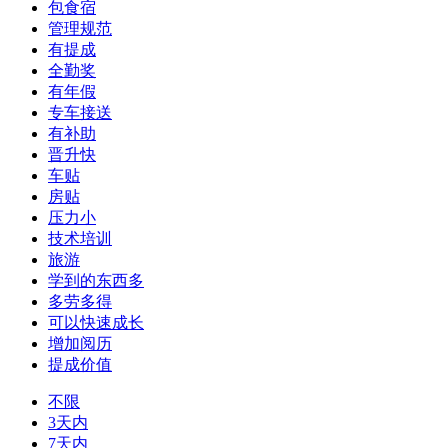
包食宿
管理规范
有提成
全勤奖
有年假
专车接送
有补助
晋升快
车贴
房贴
压力小
技术培训
旅游
学到的东西多
多劳多得
可以快速成长
增加阅历
提成价值
不限
3天内
7天内