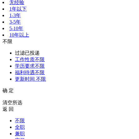
无经验
1年以下
1-3年
3-5年
5-10年
10年以上
不限
过滤已投递
工作性质
不限
学历要求
不限
福利待遇
不限
更新时间
不限
确 定
清空所选
返 回
不限
全职
兼职