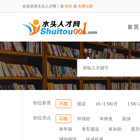
欢迎登录水头人才网！请
登录
或
免费注册
首 页
全文
搜企业
职位薪资
不限
面议
1K~1.5K/月
1.5K~
职位亮点
不限
环境好
年终奖
双休
有年假
专车接送
有补助
晋升
增加阅历
提成价值