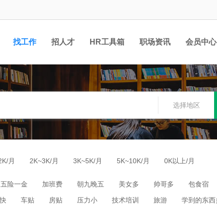
找工作
招人才
HR工具箱
职场资讯
会员中心
选择地区
2K/月
2K~3K/月
3K~5K/月
5K~10K/月
0K以上/月
五险一金
加班费
朝九晚五
美女多
帅哥多
包食宿
快
车贴
房贴
压力小
技术培训
旅游
学到的东西