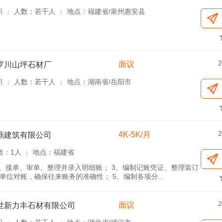
职
人数：若干人
地点：福建省/泉州惠安县
|
|
2
面议
罗川山坪石材厂
职
人数：若干人
地点：湖南省/岳阳市
|
|
2
4K-5K/月
鼎建筑有限公司
数：1人
地点：福建省
|
2、接单、审单、整理并录入明细账； 3、编制记账凭证、整理装订
位对账，确保往来账务的准确性； 5、编制各项分...
2
面议
世新力丰石材有限公司