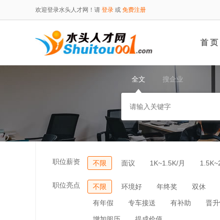
欢迎登录水头人才网！请
登录
或
免费注册
首 页
全文
搜企业
职位薪资
不限
面议
1K~1.5K/月
1.5K~
职位亮点
不限
环境好
年终奖
双休
有年假
专车接送
有补助
晋升
增加阅历
提成价值