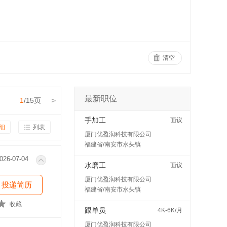
清空
最新职位
1
/15页
>
手加工
面议
细
列表
厦门优盈润科技有限公司
福建省/南安市水头镇
026-07-04
水磨工
面议
厦门优盈润科技有限公司
投递简历
福建省/南安市水头镇
收藏
跟单员
4K-6K/月
厦门优盈润科技有限公司