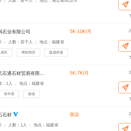
职
人数：若干人
地点：湖北省/武汉市
|
|
2
5K-10K/月
润石业有限公司
职
人数：若干人
地点：福建省
|
|
速成长
增加阅历
提成价值
2
5K-7K/月
福建省亿石通石材贸易有限公司
数：1人
地点：福建省
|
有年假
旅游
2
面议
石石材
职
人数：1人
地点：福建省
|
|