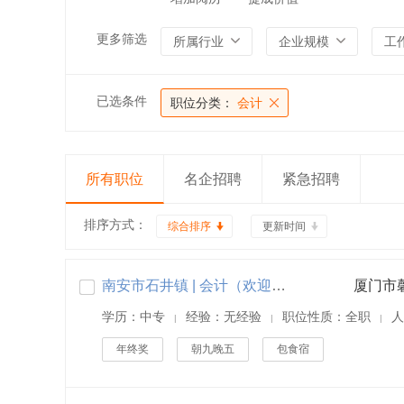
更多筛选
所属行业
企业规模
工
已选条件
职位分类：
会计
所有职位
名企招聘
紧急招聘
排序方式：
综合排序
更新时间
南安市石井镇 | 会计（欢迎应届生，工作地点：石井）
厦门市
学历：中专
经验：无经验
职位性质：全职
人
|
|
|
年终奖
朝九晚五
包食宿