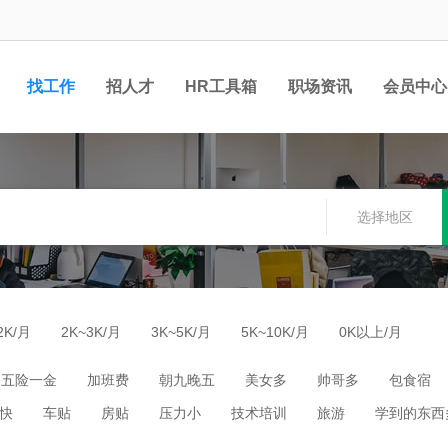
找工作
招人才
HR工具箱
职场资讯
会员中心
选择地区
2K/月
2K~3K/月
3K~5K/月
5K~10K/月
0K以上/月
五险一金
加班费
朝九晚五
美女多
帅哥多
包食宿
快
车贴
房贴
压力小
技术培训
旅游
学到的东西