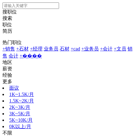
搜职位
搜索
职位
简历
热门职位
+销售
+石材
+经理
业务员
石材
+cad
+业务员
+会计
+文员
销
售
会计
+����
地区
薪资
经验
更多
面议
1K~1.5K/月
1.5K~2K/月
2K~3K/月
3K~5K/月
5K~10K/月
0K以上/月
不限