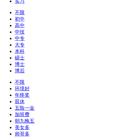
实习
不限
初中
高中
中技
中专
大专
本科
硕士
博士
博后
不限
环境好
年终奖
双休
五险一金
加班费
朝九晚五
美女多
帅哥多