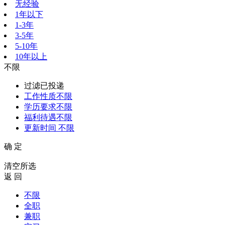
无经验
1年以下
1-3年
3-5年
5-10年
10年以上
不限
过滤已投递
工作性质
不限
学历要求
不限
福利待遇
不限
更新时间
不限
确 定
清空所选
返 回
不限
全职
兼职