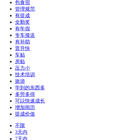
包食宿
管理规范
有提成
全勤奖
有年假
专车接送
有补助
晋升快
车贴
房贴
压力小
技术培训
旅游
学到的东西多
多劳多得
可以快速成长
增加阅历
提成价值
不限
3天内
7天内