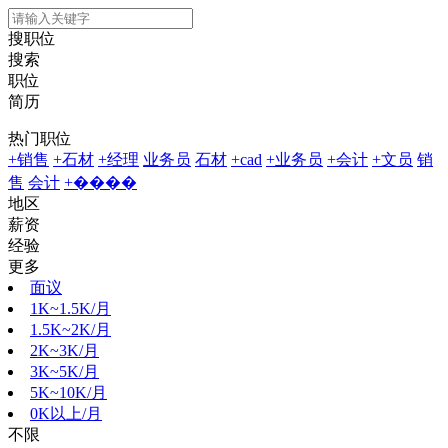
搜职位
搜索
职位
简历
热门职位
+销售
+石材
+经理
业务员
石材
+cad
+业务员
+会计
+文员
销
售
会计
+����
地区
薪资
经验
更多
面议
1K~1.5K/月
1.5K~2K/月
2K~3K/月
3K~5K/月
5K~10K/月
0K以上/月
不限