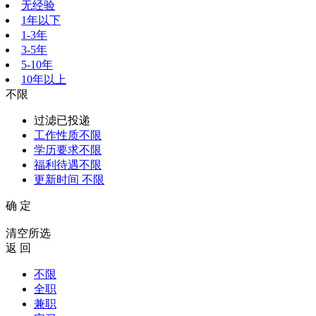
无经验
1年以下
1-3年
3-5年
5-10年
10年以上
不限
过滤已投递
工作性质
不限
学历要求
不限
福利待遇
不限
更新时间
不限
确 定
清空所选
返 回
不限
全职
兼职