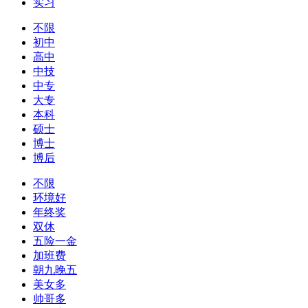
实习
不限
初中
高中
中技
中专
大专
本科
硕士
博士
博后
不限
环境好
年终奖
双休
五险一金
加班费
朝九晚五
美女多
帅哥多