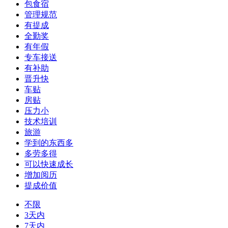
包食宿
管理规范
有提成
全勤奖
有年假
专车接送
有补助
晋升快
车贴
房贴
压力小
技术培训
旅游
学到的东西多
多劳多得
可以快速成长
增加阅历
提成价值
不限
3天内
7天内