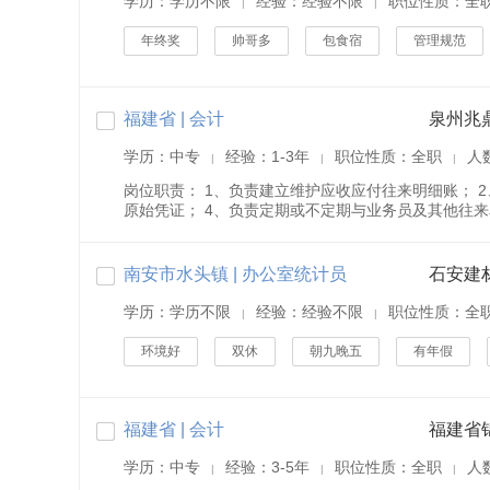
学历：学历不限
经验：经验不限
职位性质：全
|
|
年终奖
帅哥多
包食宿
管理规范
福建省 | 会计
泉州兆
学历：中专
经验：1-3年
职位性质：全职
人
|
|
|
岗位职责： 1、负责建立维护应收应付往来明细账； 
原始凭证； 4、负责定期或不定期与业务员及其他往来单
南安市水头镇 | 办公室统计员
石安建
学历：学历不限
经验：经验不限
职位性质：全
|
|
环境好
双休
朝九晚五
有年假
福建省 | 会计
福建省
学历：中专
经验：3-5年
职位性质：全职
人
|
|
|