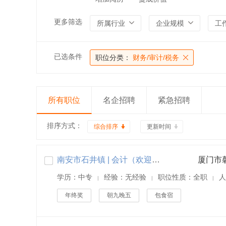
更多筛选
所属行业
企业规模
工
已选条件
职位分类：
财务/审计/税务
所有职位
名企招聘
紧急招聘
排序方式：
综合排序
更新时间
南安市石井镇 | 会计（欢迎应届生，工作地点：石井）
厦门市
学历：中专
经验：无经验
职位性质：全职
人
|
|
|
年终奖
朝九晚五
包食宿