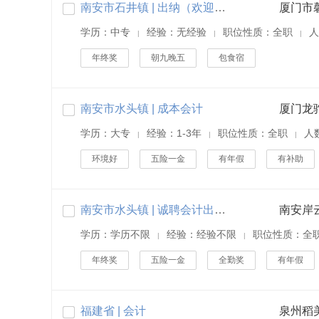
南安市石井镇 | 出纳（欢迎优秀应届生，工作地点石井）
厦门市
学历：中专
经验：无经验
职位性质：全职
人
|
|
|
年终奖
朝九晚五
包食宿
南安市水头镇 | 成本会计
厦门龙
学历：大专
经验：1-3年
职位性质：全职
人
|
|
|
环境好
五险一金
有年假
有补助
南安市水头镇 | 诚聘会计出纳/学徒/实习生
南安岸
学历：学历不限
经验：经验不限
职位性质：全
|
|
年终奖
五险一金
全勤奖
有年假
福建省 | 会计
泉州稻