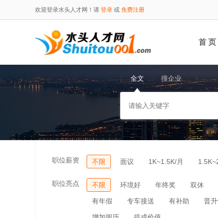
欢迎登录水头人才网！请
登录
或
免费注册
首 页
全文
搜企业
职位薪资
不限
面议
1K~1.5K/月
1.5K~
职位亮点
不限
环境好
年终奖
双休
有年假
专车接送
有补助
晋升
增加阅历
提成价值