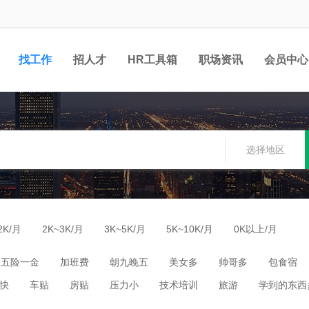
找工作
招人才
HR工具箱
职场资讯
会员中心
选择地区
2K/月
2K~3K/月
3K~5K/月
5K~10K/月
0K以上/月
五险一金
加班费
朝九晚五
美女多
帅哥多
包食宿
快
车贴
房贴
压力小
技术培训
旅游
学到的东西