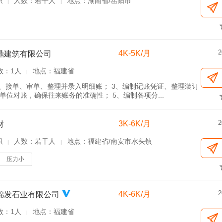
职
人数：若干人
地点：湖南省/岳阳市
|
|
2
4K-5K/月
鼎建筑有限公司
数：1人
地点：福建省
|
2、接单、审单、整理并录入明细账； 3、编制记账凭证、整理装订
位对账，确保往来账务的准确性； 5、编制各项分...
2
3K-6K/月
材
职
人数：若干人
地点：福建省/南安市水头镇
|
|
压力小
2
4K-6K/月
锦发石业有限公司
数：1人
地点：福建省
|