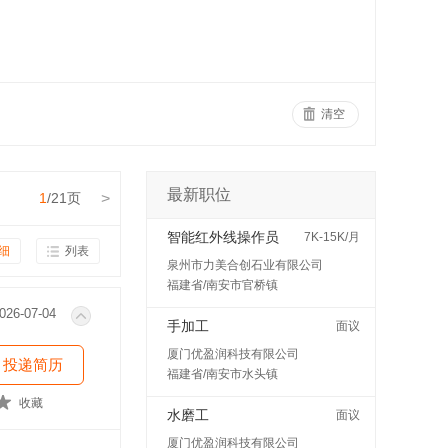
清空
最新职位
1
/21页
>
智能红外线操作员
7K-15K/月
细
列表
泉州市力美合创石业有限公司
福建省/南安市官桥镇
026-07-04
手加工
面议
厦门优盈润科技有限公司
投递简历
福建省/南安市水头镇
收藏
水磨工
面议
厦门优盈润科技有限公司