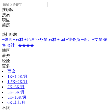
搜职位
搜索
职位
简历
热门职位
+销售
+石材
+经理
业务员
石材
+cad
+业务员
+会计
+文员
销
售
会计
+����
地区
薪资
经验
更多
面议
1K~1.5K/月
1.5K~2K/月
2K~3K/月
3K~5K/月
5K~10K/月
0K以上/月
不限