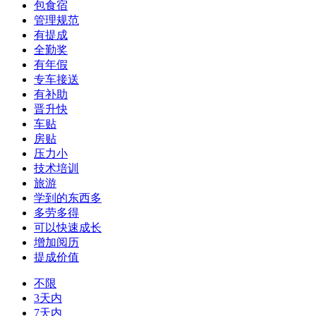
包食宿
管理规范
有提成
全勤奖
有年假
专车接送
有补助
晋升快
车贴
房贴
压力小
技术培训
旅游
学到的东西多
多劳多得
可以快速成长
增加阅历
提成价值
不限
3天内
7天内