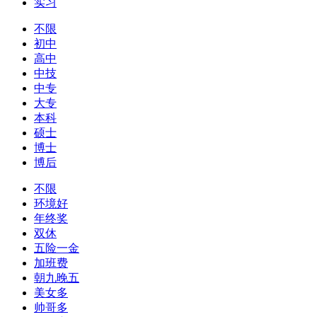
实习
不限
初中
高中
中技
中专
大专
本科
硕士
博士
博后
不限
环境好
年终奖
双休
五险一金
加班费
朝九晚五
美女多
帅哥多