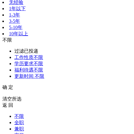
无经验
1年以下
1-3年
3-5年
5-10年
10年以上
不限
过滤已投递
工作性质
不限
学历要求
不限
福利待遇
不限
更新时间
不限
确 定
清空所选
返 回
不限
全职
兼职