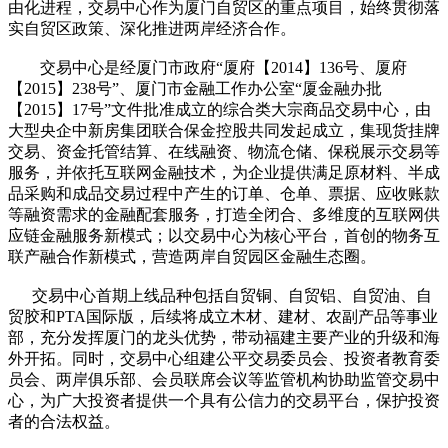
由化进程，交易中心作为厦门自贸区的重点项目，始终贯彻落
实自贸区政策、深化推进两岸经济合作。
交易中心是经厦门市政府“厦府【2014】136号、厦府
【2015】238号”、厦门市金融工作办公室“厦金融办批
【2015】17号”文件批准成立的综合类大宗商品交易中心，由
大型央企中新房集团联合保金控股共同发起成立，集现货挂牌
交易、资金托管结算、在线融资、物流仓储、保税展示交易等
服务，并依托互联网金融技术，为企业提供满足原材料、半成
品采购和成品交易过程中产生的订单、仓单、票据、应收账款
等融资需求的金融配套服务，打造全闭合、多维度的互联网供
应链金融服务新模式；以交易中心为核心平台，首创的物务互
联产融合作新模式，营造两岸自贸园区金融生态圈。
交易中心首期上线品种包括自贸铜、自贸铝、自贸油、自
贸胶和PTA国际版，后续将成立木材、建材、农副产品等事业
部，充分发挥厦门的龙头优势，带动福建主要产业的升级和海
外开拓。同时，交易中心组建公平交易委员会、投资者教育委
员会、两岸俱乐部、会员联席会议等监管机构协助监管交易中
心，为广大投资者提供一个具有公信力的交易平台，保护投资
者的合法权益。