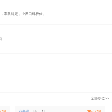
足，车队稳定，业界口碑极佳。
询
全部职位>>
5K/月
业务员
[若干人]
3K-6K/月