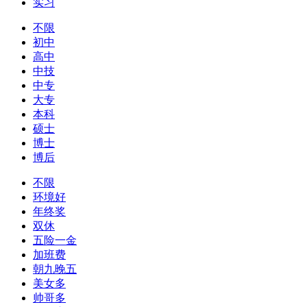
实习
不限
初中
高中
中技
中专
大专
本科
硕士
博士
博后
不限
环境好
年终奖
双休
五险一金
加班费
朝九晚五
美女多
帅哥多