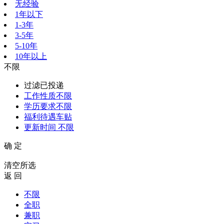
无经验
1年以下
1-3年
3-5年
5-10年
10年以上
不限
过滤已投递
工作性质
不限
学历要求
不限
福利待遇
车贴
更新时间
不限
确 定
清空所选
返 回
不限
全职
兼职