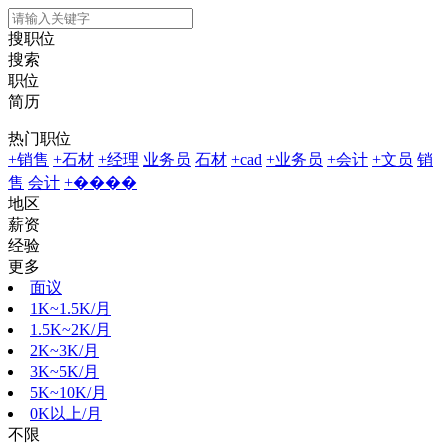
搜职位
搜索
职位
简历
热门职位
+销售
+石材
+经理
业务员
石材
+cad
+业务员
+会计
+文员
销
售
会计
+����
地区
薪资
经验
更多
面议
1K~1.5K/月
1.5K~2K/月
2K~3K/月
3K~5K/月
5K~10K/月
0K以上/月
不限