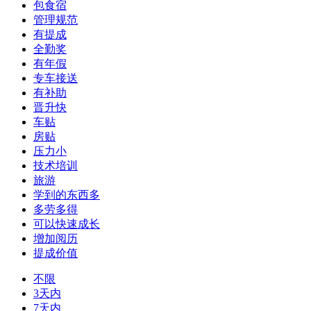
包食宿
管理规范
有提成
全勤奖
有年假
专车接送
有补助
晋升快
车贴
房贴
压力小
技术培训
旅游
学到的东西多
多劳多得
可以快速成长
增加阅历
提成价值
不限
3天内
7天内