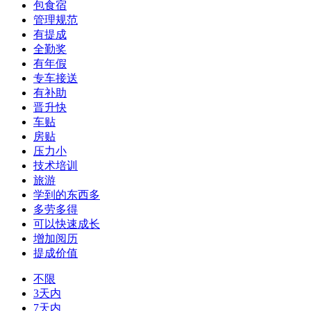
包食宿
管理规范
有提成
全勤奖
有年假
专车接送
有补助
晋升快
车贴
房贴
压力小
技术培训
旅游
学到的东西多
多劳多得
可以快速成长
增加阅历
提成价值
不限
3天内
7天内