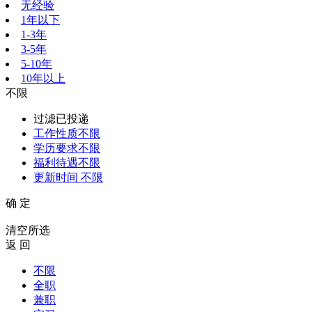
无经验
1年以下
1-3年
3-5年
5-10年
10年以上
不限
过滤已投递
工作性质
不限
学历要求
不限
福利待遇
不限
更新时间
不限
确 定
清空所选
返 回
不限
全职
兼职