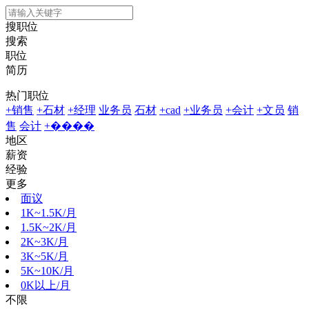
搜职位
搜索
职位
简历
热门职位
+销售
+石材
+经理
业务员
石材
+cad
+业务员
+会计
+文员
销
售
会计
+����
地区
薪资
经验
更多
面议
1K~1.5K/月
1.5K~2K/月
2K~3K/月
3K~5K/月
5K~10K/月
0K以上/月
不限