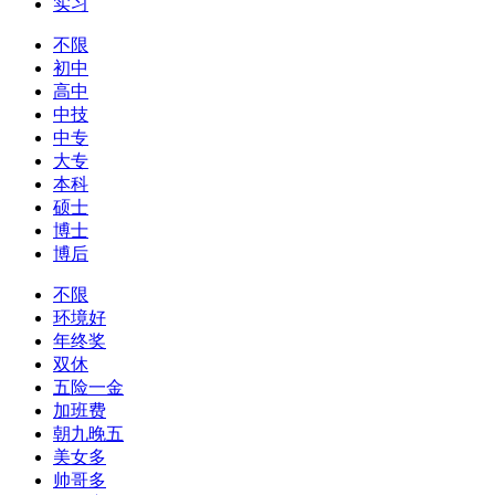
实习
不限
初中
高中
中技
中专
大专
本科
硕士
博士
博后
不限
环境好
年终奖
双休
五险一金
加班费
朝九晚五
美女多
帅哥多