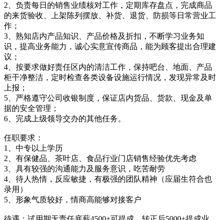
2、负责每日的销售业绩核对工作，定期库存盘点，完成商品
的来货验收、上架陈列摆放、补货、退货、防损等日常营业工
作；
3、熟知店内产品知识、产品价格及折扣，不断学习业务知
识，提高业务能力，诚心实意宣传商品，能为顾客提出合理建
议；
4、按要求做好责任区内的清洁工作，保持吧台、地面、产品
柜干净整洁，定时检查各类设备设施运行情况，发现异常及时
上报；
5、严格遵守公司收银制度，保证店内货品、货款、现金及单
据的安全管理；
6、完成上级领导交办的其他任务。
任职要求：
1、中专以上学历
2、有保健品、茶叶店、食品行业门店销售经验优先考虑
3、具有较强的沟通能力及服务意识，吃苦耐劳
4、待人热情，反应敏捷，有极强的团队精神（应届生符合也
录用）
5、形象气质较好，情商高能够对接客户
待遇：试用期无责任底薪4500+可提成，转正后5000+提成业