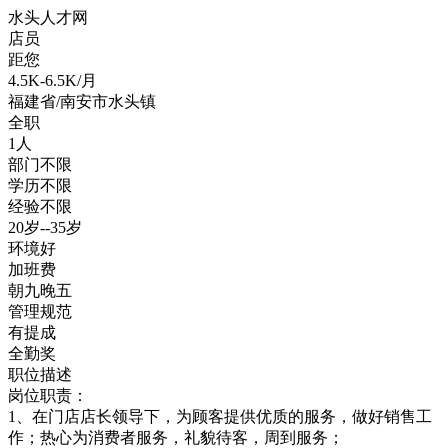
水头人才网
店员
距您
4.5K-6.5K/月
福建省/南安市水头镇
全职
1人
部门不限
学历不限
经验不限
20岁--35岁
环境好
加班费
朝九晚五
管理规范
有提成
全勤奖
职位描述
岗位职责：
1、在门店店长领导下，为顾客提供优质的服务，做好销售工
作；热心为消费者服务，礼貌待客，周到服务；