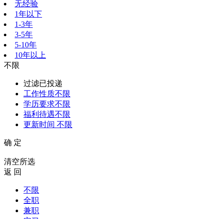
无经验
1年以下
1-3年
3-5年
5-10年
10年以上
不限
过滤已投递
工作性质
不限
学历要求
不限
福利待遇
不限
更新时间
不限
确 定
清空所选
返 回
不限
全职
兼职