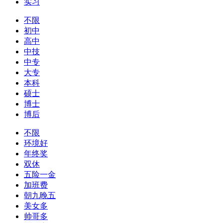
实习
不限
初中
高中
中技
中专
大专
本科
硕士
博士
博后
不限
环境好
年终奖
双休
五险一金
加班费
朝九晚五
美女多
帅哥多