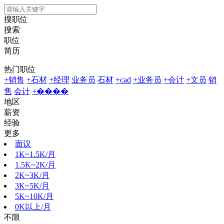
搜职位
搜索
职位
简历
热门职位
+销售
+石材
+经理
业务员
石材
+cad
+业务员
+会计
+文员
销
售
会计
+����
地区
薪资
经验
更多
面议
1K~1.5K/月
1.5K~2K/月
2K~3K/月
3K~5K/月
5K~10K/月
0K以上/月
不限