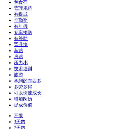
包食宿
管理规范
有提成
全勤奖
有年假
专车接送
有补助
晋升快
车贴
房贴
压力小
技术培训
旅游
学到的东西多
多劳多得
可以快速成长
增加阅历
提成价值
不限
3天内
7天内