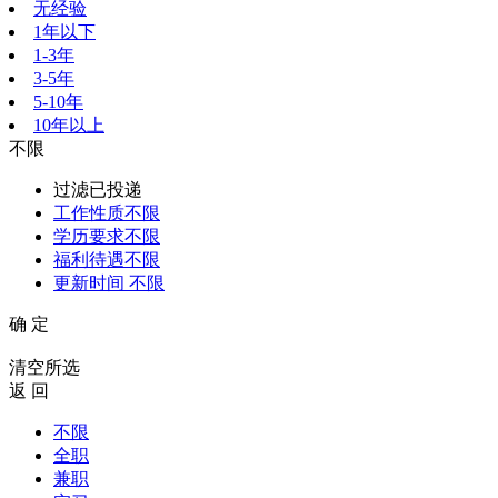
无经验
1年以下
1-3年
3-5年
5-10年
10年以上
不限
过滤已投递
工作性质
不限
学历要求
不限
福利待遇
不限
更新时间
不限
确 定
清空所选
返 回
不限
全职
兼职