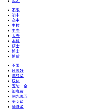
实习
不限
初中
高中
中技
中专
大专
本科
硕士
博士
博后
不限
环境好
年终奖
双休
五险一金
加班费
朝九晚五
美女多
帅哥多