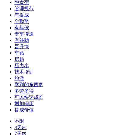
包食宿
管理规范
有提成
全勤奖
有年假
专车接送
有补助
晋升快
车贴
房贴
压力小
技术培训
旅游
学到的东西多
多劳多得
可以快速成长
增加阅历
提成价值
不限
3天内
7天内