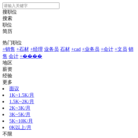
搜职位
搜索
职位
简历
热门职位
+销售
+石材
+经理
业务员
石材
+cad
+业务员
+会计
+文员
销
售
会计
+����
地区
薪资
经验
更多
面议
1K~1.5K/月
1.5K~2K/月
2K~3K/月
3K~5K/月
5K~10K/月
0K以上/月
不限