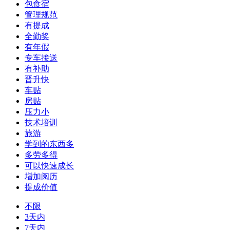
包食宿
管理规范
有提成
全勤奖
有年假
专车接送
有补助
晋升快
车贴
房贴
压力小
技术培训
旅游
学到的东西多
多劳多得
可以快速成长
增加阅历
提成价值
不限
3天内
7天内