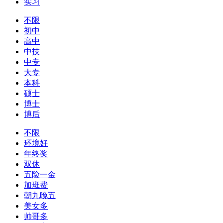
实习
不限
初中
高中
中技
中专
大专
本科
硕士
博士
博后
不限
环境好
年终奖
双休
五险一金
加班费
朝九晚五
美女多
帅哥多