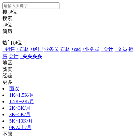
搜职位
搜索
职位
简历
热门职位
+销售
+石材
+经理
业务员
石材
+cad
+业务员
+会计
+文员
销
售
会计
+����
地区
薪资
经验
更多
面议
1K~1.5K/月
1.5K~2K/月
2K~3K/月
3K~5K/月
5K~10K/月
0K以上/月
不限