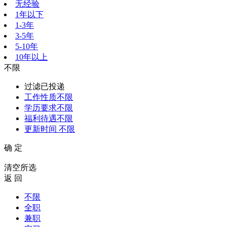
无经验
1年以下
1-3年
3-5年
5-10年
10年以上
不限
过滤已投递
工作性质
不限
学历要求
不限
福利待遇
不限
更新时间
不限
确 定
清空所选
返 回
不限
全职
兼职