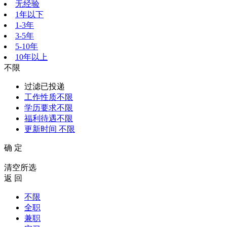
无经验
1年以下
1-3年
3-5年
5-10年
10年以上
不限
过滤已投递
工作性质
不限
学历要求
不限
福利待遇
不限
更新时间
不限
确 定
清空所选
返 回
不限
全职
兼职