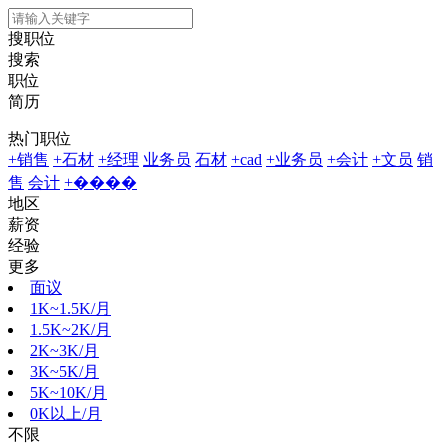
搜职位
搜索
职位
简历
热门职位
+销售
+石材
+经理
业务员
石材
+cad
+业务员
+会计
+文员
销
售
会计
+����
地区
薪资
经验
更多
面议
1K~1.5K/月
1.5K~2K/月
2K~3K/月
3K~5K/月
5K~10K/月
0K以上/月
不限