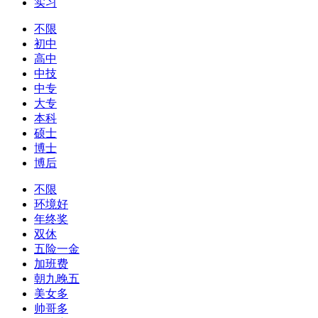
实习
不限
初中
高中
中技
中专
大专
本科
硕士
博士
博后
不限
环境好
年终奖
双休
五险一金
加班费
朝九晚五
美女多
帅哥多