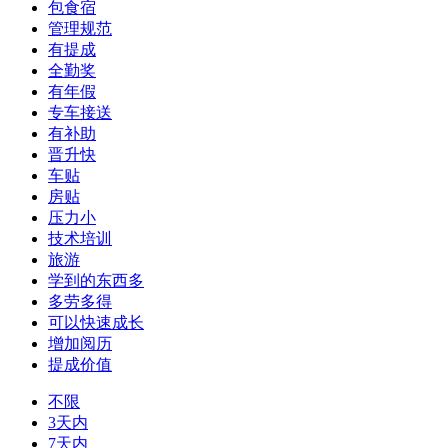
包食宿
管理规范
有提成
全勤奖
有年假
专车接送
有补助
晋升快
车贴
房贴
压力小
技术培训
旅游
学到的东西多
多劳多得
可以快速成长
增加阅历
提成价值
不限
3天内
7天内