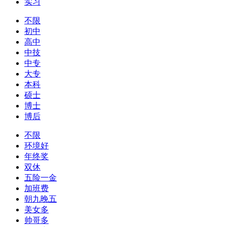
实习
不限
初中
高中
中技
中专
大专
本科
硕士
博士
博后
不限
环境好
年终奖
双休
五险一金
加班费
朝九晚五
美女多
帅哥多