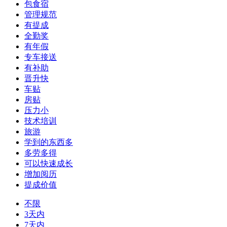
包食宿
管理规范
有提成
全勤奖
有年假
专车接送
有补助
晋升快
车贴
房贴
压力小
技术培训
旅游
学到的东西多
多劳多得
可以快速成长
增加阅历
提成价值
不限
3天内
7天内