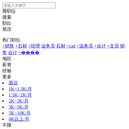
搜职位
搜索
职位
简历
热门职位
+销售
+石材
+经理
业务员
石材
+cad
+业务员
+会计
+文员
销
售
会计
+����
地区
薪资
经验
更多
面议
1K~1.5K/月
1.5K~2K/月
2K~3K/月
3K~5K/月
5K~10K/月
0K以上/月
不限