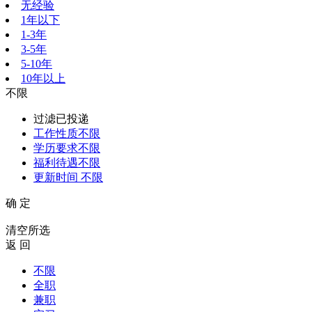
无经验
1年以下
1-3年
3-5年
5-10年
10年以上
不限
过滤已投递
工作性质
不限
学历要求
不限
福利待遇
不限
更新时间
不限
确 定
清空所选
返 回
不限
全职
兼职