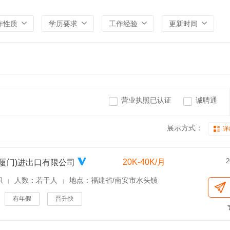
作性质
学历要求
工作经验
更新时间
营业执照已认证
诚聘通
展示方式：
详
2
20K-40K/月
(厦门)进出口有限公司
职
人数：若干人
地点：福建省/南安市水头镇
|
|
有年假
晋升快