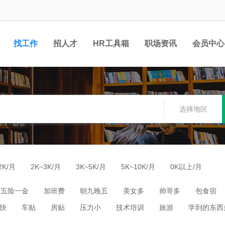
找工作
招人才
HR工具箱
职场资讯
会员中心
选择地区
2K/月
2K~3K/月
3K~5K/月
5K~10K/月
0K以上/月
五险一金
加班费
朝九晚五
美女多
帅哥多
包食宿
快
车贴
房贴
压力小
技术培训
旅游
学到的东西