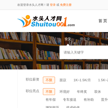
欢迎登录水头人才网！请
登录
或
免费注册
首 页
全文
搜企业
职位薪资
不限
面议
1K~1.5K/月
1.5K~
职位亮点
不限
环境好
年终奖
双休
有年假
专车接送
有补助
晋升
增加阅历
提成价值