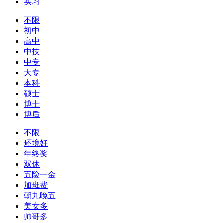
实习
不限
初中
高中
中技
中专
大专
本科
硕士
博士
博后
不限
环境好
年终奖
双休
五险一金
加班费
朝九晚五
美女多
帅哥多