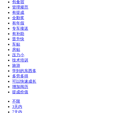
包食宿
管理规范
有提成
全勤奖
有年假
专车接送
有补助
晋升快
车贴
房贴
压力小
技术培训
旅游
学到的东西多
多劳多得
可以快速成长
增加阅历
提成价值
不限
3天内
7天内