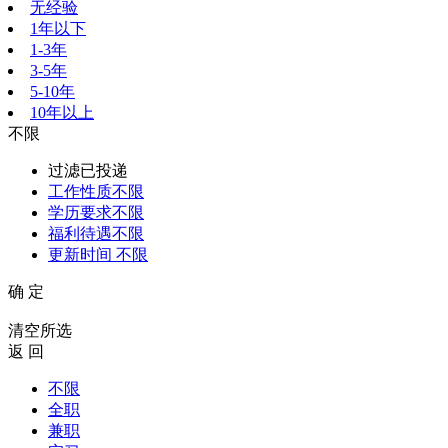
无经验
1年以下
1-3年
3-5年
5-10年
10年以上
不限
过滤已投递
工作性质
不限
学历要求
不限
福利待遇
不限
更新时间
不限
确 定
清空所选
返 回
不限
全职
兼职