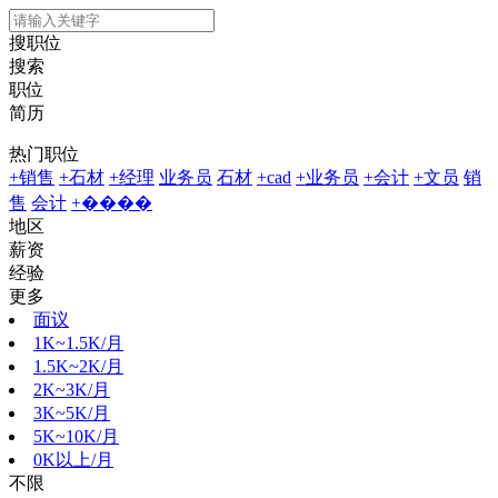
搜职位
搜索
职位
简历
热门职位
+销售
+石材
+经理
业务员
石材
+cad
+业务员
+会计
+文员
销
售
会计
+����
地区
薪资
经验
更多
面议
1K~1.5K/月
1.5K~2K/月
2K~3K/月
3K~5K/月
5K~10K/月
0K以上/月
不限