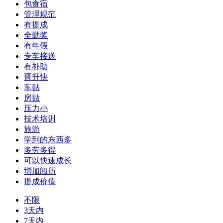
包食宿
管理规范
有提成
全勤奖
有年假
专车接送
有补助
晋升快
车贴
房贴
压力小
技术培训
旅游
学到的东西多
多劳多得
可以快速成长
增加阅历
提成价值
不限
3天内
7天内