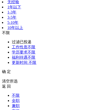
无经验
1年以下
1-3年
3-5年
5-10年
10年以上
不限
过滤已投递
工作性质
不限
学历要求
不限
福利待遇
不限
更新时间
不限
确 定
清空所选
返 回
不限
全职
兼职