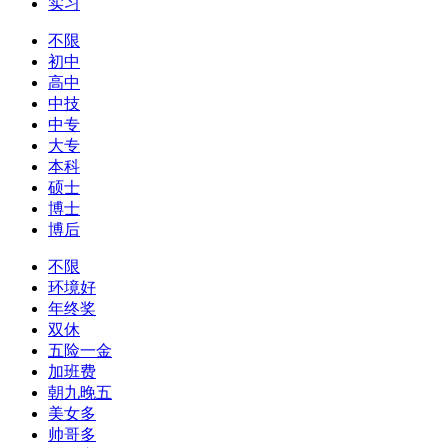
实习
不限
初中
高中
中技
中专
大专
本科
硕士
博士
博后
不限
环境好
年终奖
双休
五险一金
加班费
朝九晚五
美女多
帅哥多