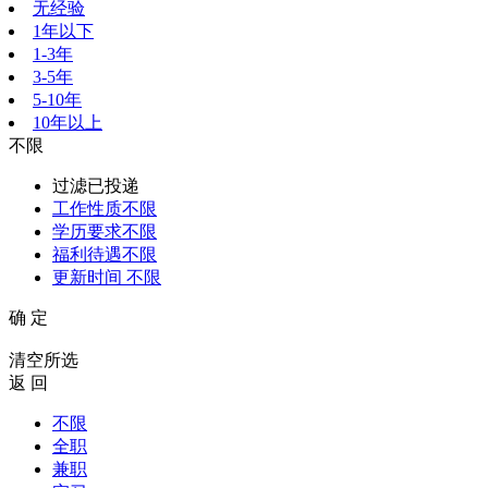
无经验
1年以下
1-3年
3-5年
5-10年
10年以上
不限
过滤已投递
工作性质
不限
学历要求
不限
福利待遇
不限
更新时间
不限
确 定
清空所选
返 回
不限
全职
兼职