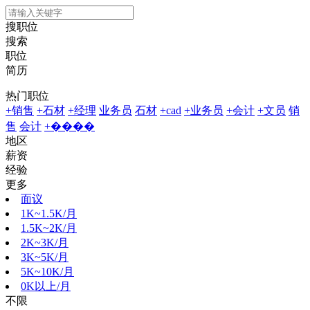
搜职位
搜索
职位
简历
热门职位
+销售
+石材
+经理
业务员
石材
+cad
+业务员
+会计
+文员
销
售
会计
+����
地区
薪资
经验
更多
面议
1K~1.5K/月
1.5K~2K/月
2K~3K/月
3K~5K/月
5K~10K/月
0K以上/月
不限