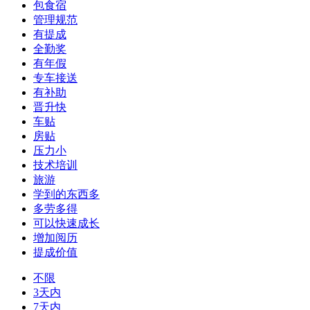
包食宿
管理规范
有提成
全勤奖
有年假
专车接送
有补助
晋升快
车贴
房贴
压力小
技术培训
旅游
学到的东西多
多劳多得
可以快速成长
增加阅历
提成价值
不限
3天内
7天内