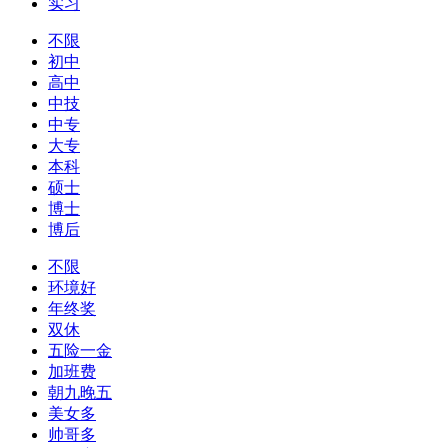
实习
不限
初中
高中
中技
中专
大专
本科
硕士
博士
博后
不限
环境好
年终奖
双休
五险一金
加班费
朝九晚五
美女多
帅哥多