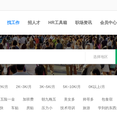
找工作
招人才
HR工具箱
职场资讯
会员中心
选择地区
2K/月
2K~3K/月
3K~5K/月
5K~10K/月
0K以上/月
五险一金
加班费
朝九晚五
美女多
帅哥多
包食宿
快
车贴
房贴
压力小
技术培训
旅游
学到的东西