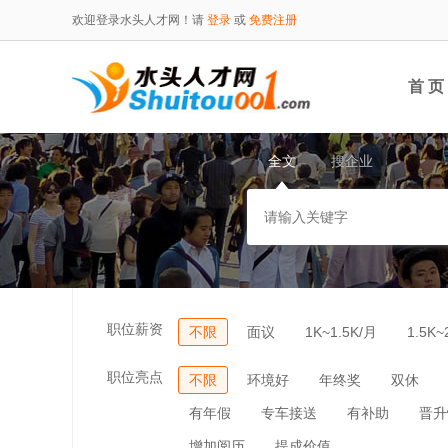
欢迎登录水头人才网！请
登录
或
免费注册
首 页
全文
搜企业
职位薪资
不限
面议
1K~1.5K/月
1.5K~
职位亮点
不限
环境好
年终奖
双休
有年假
专车接送
有补助
晋升
增加阅历
提成价值