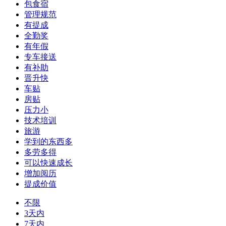
包食宿
管理规范
有提成
全勤奖
有年假
专车接送
有补助
晋升快
车贴
房贴
压力小
技术培训
旅游
学到的东西多
多劳多得
可以快速成长
增加阅历
提成价值
不限
3天内
7天内