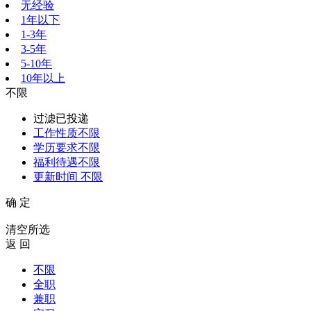
无经验
1年以下
1-3年
3-5年
5-10年
10年以上
不限
过滤已投递
工作性质
不限
学历要求
不限
福利待遇
不限
更新时间
不限
确 定
清空所选
返 回
不限
全职
兼职