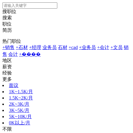
搜职位
搜索
职位
简历
热门职位
+销售
+石材
+经理
业务员
石材
+cad
+业务员
+会计
+文员
销
售
会计
+����
地区
薪资
经验
更多
面议
1K~1.5K/月
1.5K~2K/月
2K~3K/月
3K~5K/月
5K~10K/月
0K以上/月
不限