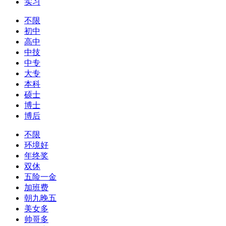
实习
不限
初中
高中
中技
中专
大专
本科
硕士
博士
博后
不限
环境好
年终奖
双休
五险一金
加班费
朝九晚五
美女多
帅哥多