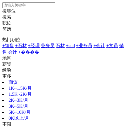
搜职位
搜索
职位
简历
热门职位
+销售
+石材
+经理
业务员
石材
+cad
+业务员
+会计
+文员
销
售
会计
+����
地区
薪资
经验
更多
面议
1K~1.5K/月
1.5K~2K/月
2K~3K/月
3K~5K/月
5K~10K/月
0K以上/月
不限