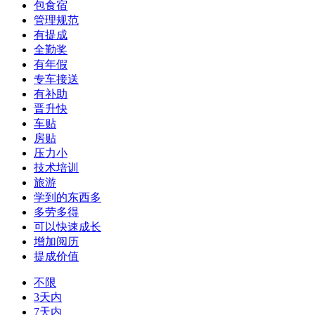
包食宿
管理规范
有提成
全勤奖
有年假
专车接送
有补助
晋升快
车贴
房贴
压力小
技术培训
旅游
学到的东西多
多劳多得
可以快速成长
增加阅历
提成价值
不限
3天内
7天内