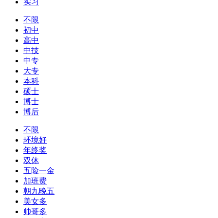
实习
不限
初中
高中
中技
中专
大专
本科
硕士
博士
博后
不限
环境好
年终奖
双休
五险一金
加班费
朝九晚五
美女多
帅哥多