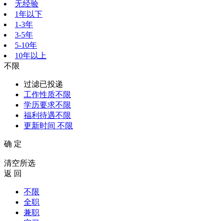
无经验
1年以下
1-3年
3-5年
5-10年
10年以上
不限
过滤已投递
工作性质
不限
学历要求
不限
福利待遇
不限
更新时间
不限
确 定
清空所选
返 回
不限
全职
兼职