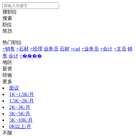
搜职位
搜索
职位
简历
热门职位
+销售
+石材
+经理
业务员
石材
+cad
+业务员
+会计
+文员
销
售
会计
+����
地区
薪资
经验
更多
面议
1K~1.5K/月
1.5K~2K/月
2K~3K/月
3K~5K/月
5K~10K/月
0K以上/月
不限