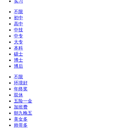
实习
不限
初中
高中
中技
中专
大专
本科
硕士
博士
博后
不限
环境好
年终奖
双休
五险一金
加班费
朝九晚五
美女多
帅哥多