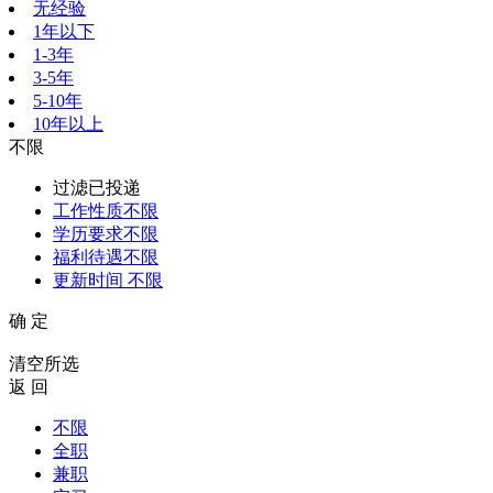
无经验
1年以下
1-3年
3-5年
5-10年
10年以上
不限
过滤已投递
工作性质
不限
学历要求
不限
福利待遇
不限
更新时间
不限
确 定
清空所选
返 回
不限
全职
兼职