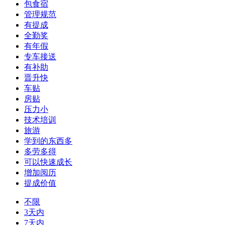
包食宿
管理规范
有提成
全勤奖
有年假
专车接送
有补助
晋升快
车贴
房贴
压力小
技术培训
旅游
学到的东西多
多劳多得
可以快速成长
增加阅历
提成价值
不限
3天内
7天内