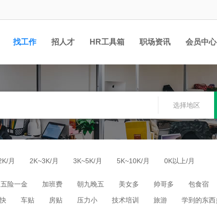
找工作
招人才
HR工具箱
职场资讯
会员中心
选择地区
2K/月
2K~3K/月
3K~5K/月
5K~10K/月
0K以上/月
五险一金
加班费
朝九晚五
美女多
帅哥多
包食宿
快
车贴
房贴
压力小
技术培训
旅游
学到的东西