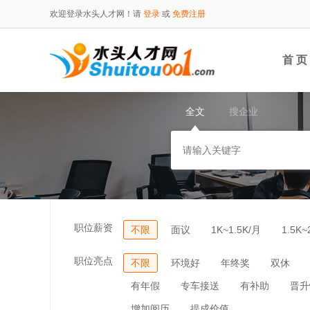
欢迎登录水头人才网！请
登录
或
免费注册
首 页
全文
搜企业
职位薪资
不限
面议
1K~1.5K/月
1.5K~
职位亮点
不限
环境好
年终奖
双休
有年假
专车接送
有补助
晋升
增加阅历
提成价值