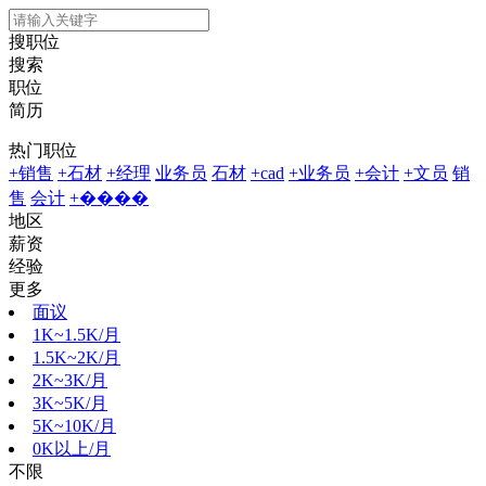
搜职位
搜索
职位
简历
热门职位
+销售
+石材
+经理
业务员
石材
+cad
+业务员
+会计
+文员
销
售
会计
+����
地区
薪资
经验
更多
面议
1K~1.5K/月
1.5K~2K/月
2K~3K/月
3K~5K/月
5K~10K/月
0K以上/月
不限