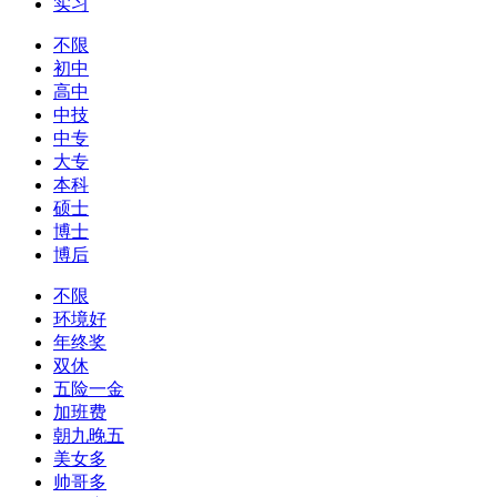
实习
不限
初中
高中
中技
中专
大专
本科
硕士
博士
博后
不限
环境好
年终奖
双休
五险一金
加班费
朝九晚五
美女多
帅哥多