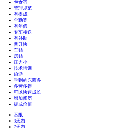
包食宿
管理规范
有提成
全勤奖
有年假
专车接送
有补助
晋升快
车贴
房贴
压力小
技术培训
旅游
学到的东西多
多劳多得
可以快速成长
增加阅历
提成价值
不限
3天内
7天内