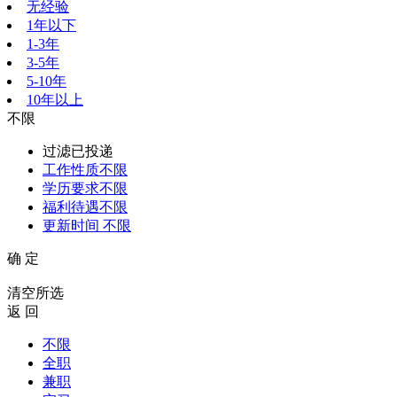
无经验
1年以下
1-3年
3-5年
5-10年
10年以上
不限
过滤已投递
工作性质
不限
学历要求
不限
福利待遇
不限
更新时间
不限
确 定
清空所选
返 回
不限
全职
兼职