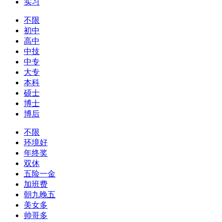
实习
不限
初中
高中
中技
中专
大专
本科
硕士
博士
博后
不限
环境好
年终奖
双休
五险一金
加班费
朝九晚五
美女多
帅哥多