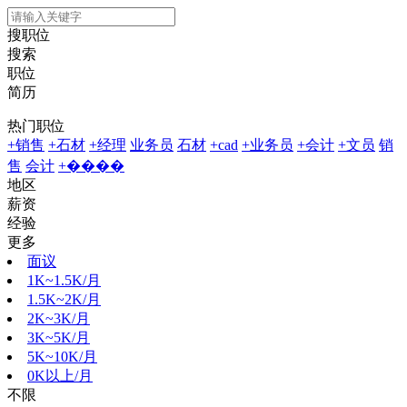
搜职位
搜索
职位
简历
热门职位
+销售
+石材
+经理
业务员
石材
+cad
+业务员
+会计
+文员
销
售
会计
+����
地区
薪资
经验
更多
面议
1K~1.5K/月
1.5K~2K/月
2K~3K/月
3K~5K/月
5K~10K/月
0K以上/月
不限