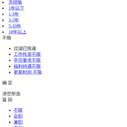
无经验
1年以下
1-3年
3-5年
5-10年
10年以上
不限
过滤已投递
工作性质
不限
学历要求
不限
福利待遇
不限
更新时间
不限
确 定
清空所选
返 回
不限
全职
兼职