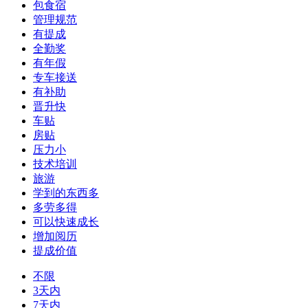
包食宿
管理规范
有提成
全勤奖
有年假
专车接送
有补助
晋升快
车贴
房贴
压力小
技术培训
旅游
学到的东西多
多劳多得
可以快速成长
增加阅历
提成价值
不限
3天内
7天内