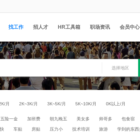
找工作
招人才
HR工具箱
职场资讯
会员中心
选择地区
2K/月
2K~3K/月
3K~5K/月
5K~10K/月
0K以上/月
五险一金
加班费
朝九晚五
美女多
帅哥多
包食宿
快
车贴
房贴
压力小
技术培训
旅游
学到的东西