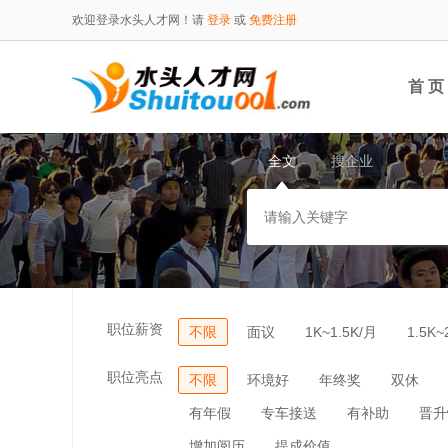
欢迎登录水头人才网！请
登录
或
免费注册
首 页
全文
搜企业
职位薪资
不限
面议
1K~1.5K/月
1.5K~
职位亮点
不限
环境好
年终奖
双休
有年假
专车接送
有补助
晋升
增加阅历
提成价值