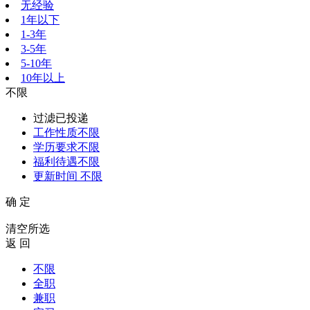
无经验
1年以下
1-3年
3-5年
5-10年
10年以上
不限
过滤已投递
工作性质
不限
学历要求
不限
福利待遇
不限
更新时间
不限
确 定
清空所选
返 回
不限
全职
兼职