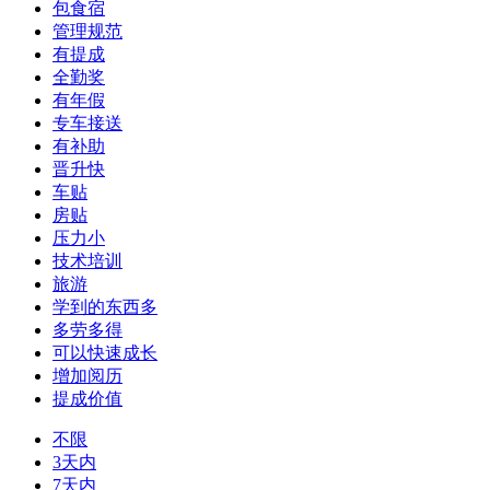
包食宿
管理规范
有提成
全勤奖
有年假
专车接送
有补助
晋升快
车贴
房贴
压力小
技术培训
旅游
学到的东西多
多劳多得
可以快速成长
增加阅历
提成价值
不限
3天内
7天内