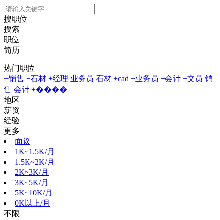
搜职位
搜索
职位
简历
热门职位
+销售
+石材
+经理
业务员
石材
+cad
+业务员
+会计
+文员
销
售
会计
+����
地区
薪资
经验
更多
面议
1K~1.5K/月
1.5K~2K/月
2K~3K/月
3K~5K/月
5K~10K/月
0K以上/月
不限