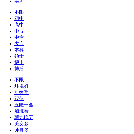
实习
不限
初中
高中
中技
中专
大专
本科
硕士
博士
博后
不限
环境好
年终奖
双休
五险一金
加班费
朝九晚五
美女多
帅哥多