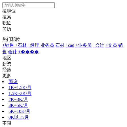
搜职位
搜索
职位
简历
热门职位
+销售
+石材
+经理
业务员
石材
+cad
+业务员
+会计
+文员
销
售
会计
+����
地区
薪资
经验
更多
面议
1K~1.5K/月
1.5K~2K/月
2K~3K/月
3K~5K/月
5K~10K/月
0K以上/月
不限