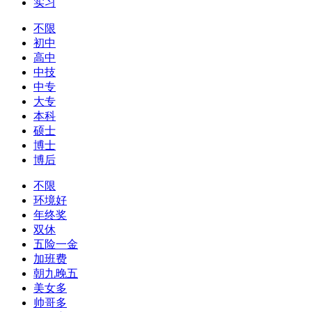
实习
不限
初中
高中
中技
中专
大专
本科
硕士
博士
博后
不限
环境好
年终奖
双休
五险一金
加班费
朝九晚五
美女多
帅哥多