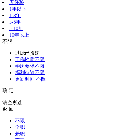
无经验
1年以下
1-3年
3-5年
5-10年
10年以上
不限
过滤已投递
工作性质
不限
学历要求
不限
福利待遇
不限
更新时间
不限
确 定
清空所选
返 回
不限
全职
兼职