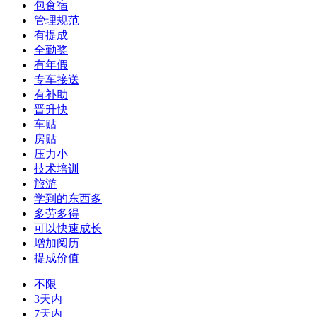
包食宿
管理规范
有提成
全勤奖
有年假
专车接送
有补助
晋升快
车贴
房贴
压力小
技术培训
旅游
学到的东西多
多劳多得
可以快速成长
增加阅历
提成价值
不限
3天内
7天内