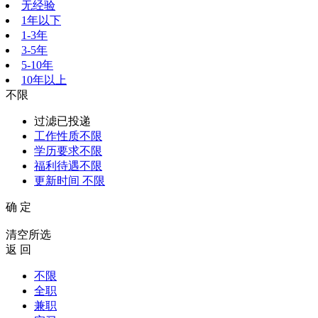
无经验
1年以下
1-3年
3-5年
5-10年
10年以上
不限
过滤已投递
工作性质
不限
学历要求
不限
福利待遇
不限
更新时间
不限
确 定
清空所选
返 回
不限
全职
兼职