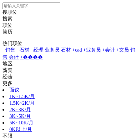
搜职位
搜索
职位
简历
热门职位
+销售
+石材
+经理
业务员
石材
+cad
+业务员
+会计
+文员
销
售
会计
+����
地区
薪资
经验
更多
面议
1K~1.5K/月
1.5K~2K/月
2K~3K/月
3K~5K/月
5K~10K/月
0K以上/月
不限