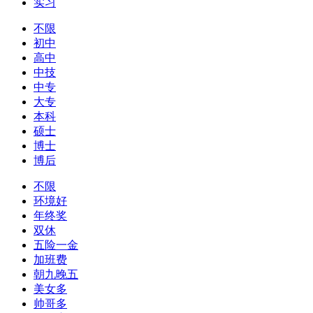
实习
不限
初中
高中
中技
中专
大专
本科
硕士
博士
博后
不限
环境好
年终奖
双休
五险一金
加班费
朝九晚五
美女多
帅哥多