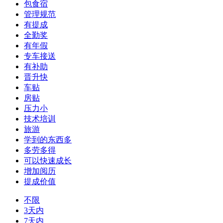
包食宿
管理规范
有提成
全勤奖
有年假
专车接送
有补助
晋升快
车贴
房贴
压力小
技术培训
旅游
学到的东西多
多劳多得
可以快速成长
增加阅历
提成价值
不限
3天内
7天内