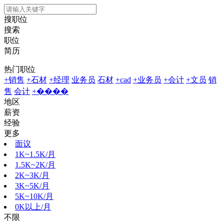
搜职位
搜索
职位
简历
热门职位
+销售
+石材
+经理
业务员
石材
+cad
+业务员
+会计
+文员
销
售
会计
+����
地区
薪资
经验
更多
面议
1K~1.5K/月
1.5K~2K/月
2K~3K/月
3K~5K/月
5K~10K/月
0K以上/月
不限