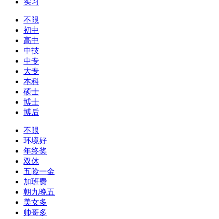
实习
不限
初中
高中
中技
中专
大专
本科
硕士
博士
博后
不限
环境好
年终奖
双休
五险一金
加班费
朝九晚五
美女多
帅哥多