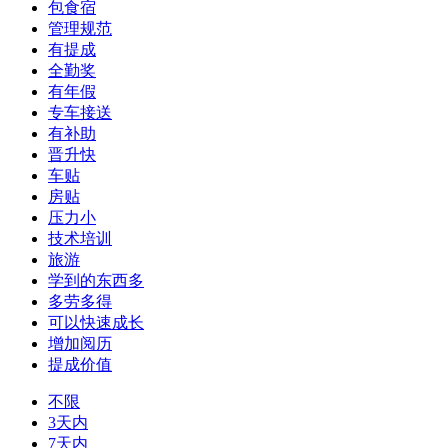
包食宿
管理规范
有提成
全勤奖
有年假
专车接送
有补助
晋升快
车贴
房贴
压力小
技术培训
旅游
学到的东西多
多劳多得
可以快速成长
增加阅历
提成价值
不限
3天内
7天内