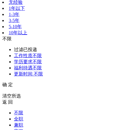
无经验
1年以下
1-3年
3-5年
5-10年
10年以上
不限
过滤已投递
工作性质
不限
学历要求
不限
福利待遇
不限
更新时间
不限
确 定
清空所选
返 回
不限
全职
兼职