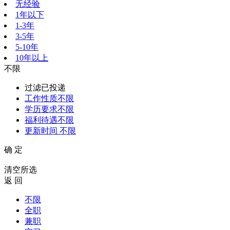
无经验
1年以下
1-3年
3-5年
5-10年
10年以上
不限
过滤已投递
工作性质
不限
学历要求
不限
福利待遇
不限
更新时间
不限
确 定
清空所选
返 回
不限
全职
兼职