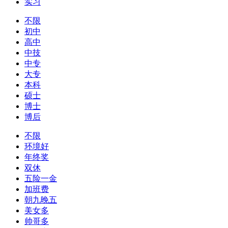
实习
不限
初中
高中
中技
中专
大专
本科
硕士
博士
博后
不限
环境好
年终奖
双休
五险一金
加班费
朝九晚五
美女多
帅哥多