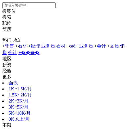
搜职位
搜索
职位
简历
热门职位
+销售
+石材
+经理
业务员
石材
+cad
+业务员
+会计
+文员
销
售
会计
+����
地区
薪资
经验
更多
面议
1K~1.5K/月
1.5K~2K/月
2K~3K/月
3K~5K/月
5K~10K/月
0K以上/月
不限