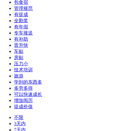
包食宿
管理规范
有提成
全勤奖
有年假
专车接送
有补助
晋升快
车贴
房贴
压力小
技术培训
旅游
学到的东西多
多劳多得
可以快速成长
增加阅历
提成价值
不限
3天内
7天内