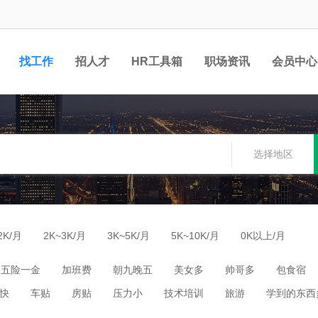
找工作
招人才
HR工具箱
职场资讯
会员中心
选择地区
2K/月
2K~3K/月
3K~5K/月
5K~10K/月
0K以上/月
五险一金
加班费
朝九晚五
美女多
帅哥多
包食宿
快
车贴
房贴
压力小
技术培训
旅游
学到的东西