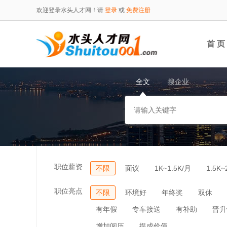
欢迎登录水头人才网！请
登录
或
免费注册
首 页
全文
搜企业
职位薪资
不限
面议
1K~1.5K/月
1.5K~
职位亮点
不限
环境好
年终奖
双休
有年假
专车接送
有补助
晋升
增加阅历
提成价值