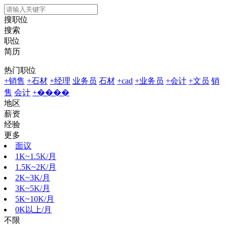
搜职位
搜索
职位
简历
热门职位
+销售
+石材
+经理
业务员
石材
+cad
+业务员
+会计
+文员
销
售
会计
+����
地区
薪资
经验
更多
面议
1K~1.5K/月
1.5K~2K/月
2K~3K/月
3K~5K/月
5K~10K/月
0K以上/月
不限