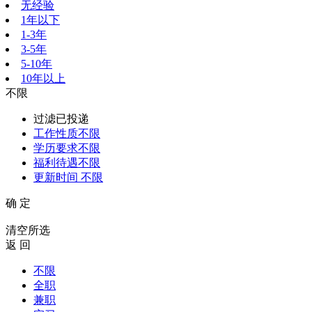
无经验
1年以下
1-3年
3-5年
5-10年
10年以上
不限
过滤已投递
工作性质
不限
学历要求
不限
福利待遇
不限
更新时间
不限
确 定
清空所选
返 回
不限
全职
兼职