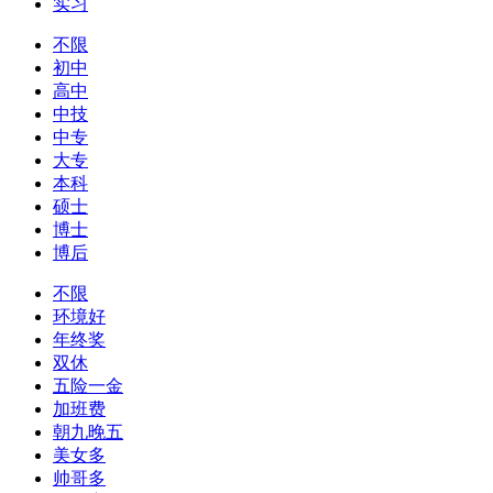
实习
不限
初中
高中
中技
中专
大专
本科
硕士
博士
博后
不限
环境好
年终奖
双休
五险一金
加班费
朝九晚五
美女多
帅哥多