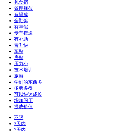
包食宿
管理规范
有提成
全勤奖
有年假
专车接送
有补助
晋升快
车贴
房贴
压力小
技术培训
旅游
学到的东西多
多劳多得
可以快速成长
增加阅历
提成价值
不限
3天内
7天内