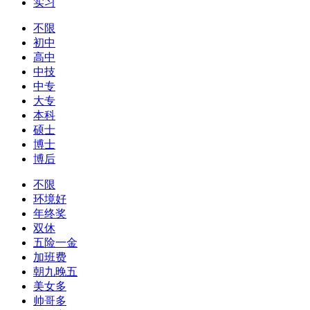
实习
不限
初中
高中
中技
中专
大专
本科
硕士
博士
博后
不限
环境好
年终奖
双休
五险一金
加班费
朝九晚五
美女多
帅哥多