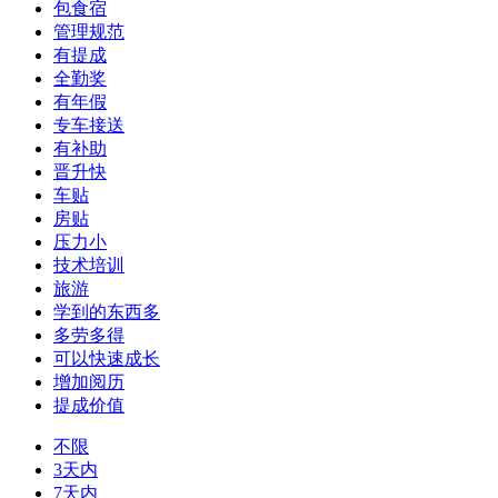
包食宿
管理规范
有提成
全勤奖
有年假
专车接送
有补助
晋升快
车贴
房贴
压力小
技术培训
旅游
学到的东西多
多劳多得
可以快速成长
增加阅历
提成价值
不限
3天内
7天内