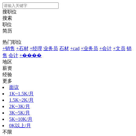
搜职位
搜索
职位
简历
热门职位
+销售
+石材
+经理
业务员
石材
+cad
+业务员
+会计
+文员
销
售
会计
+����
地区
薪资
经验
更多
面议
1K~1.5K/月
1.5K~2K/月
2K~3K/月
3K~5K/月
5K~10K/月
0K以上/月
不限