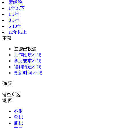
无经验
1年以下
1-3年
3-5年
5-10年
10年以上
不限
过滤已投递
工作性质
不限
学历要求
不限
福利待遇
不限
更新时间
不限
确 定
清空所选
返 回
不限
全职
兼职