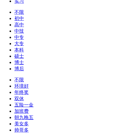
实习
不限
初中
高中
中技
中专
大专
本科
硕士
博士
博后
不限
环境好
年终奖
双休
五险一金
加班费
朝九晚五
美女多
帅哥多