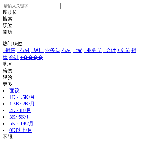
搜职位
搜索
职位
简历
热门职位
+销售
+石材
+经理
业务员
石材
+cad
+业务员
+会计
+文员
销
售
会计
+����
地区
薪资
经验
更多
面议
1K~1.5K/月
1.5K~2K/月
2K~3K/月
3K~5K/月
5K~10K/月
0K以上/月
不限