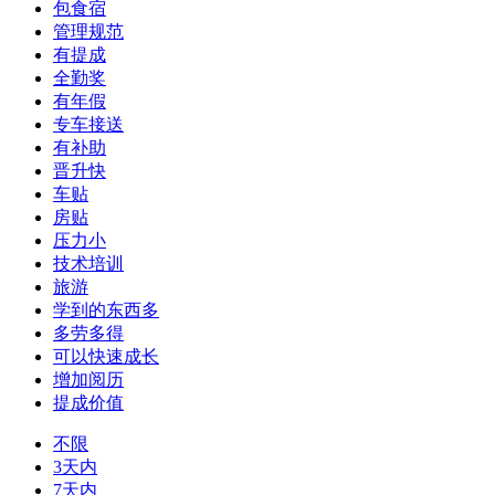
包食宿
管理规范
有提成
全勤奖
有年假
专车接送
有补助
晋升快
车贴
房贴
压力小
技术培训
旅游
学到的东西多
多劳多得
可以快速成长
增加阅历
提成价值
不限
3天内
7天内