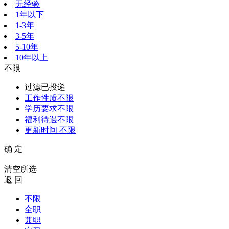
无经验
1年以下
1-3年
3-5年
5-10年
10年以上
不限
过滤已投递
工作性质
不限
学历要求
不限
福利待遇
不限
更新时间
不限
确 定
清空所选
返 回
不限
全职
兼职