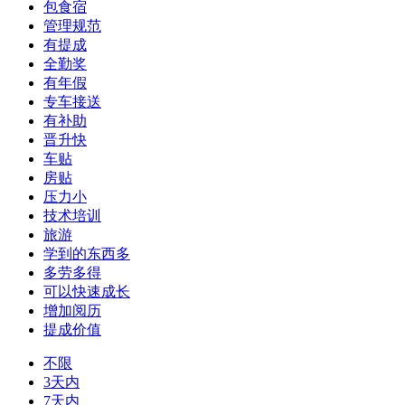
包食宿
管理规范
有提成
全勤奖
有年假
专车接送
有补助
晋升快
车贴
房贴
压力小
技术培训
旅游
学到的东西多
多劳多得
可以快速成长
增加阅历
提成价值
不限
3天内
7天内