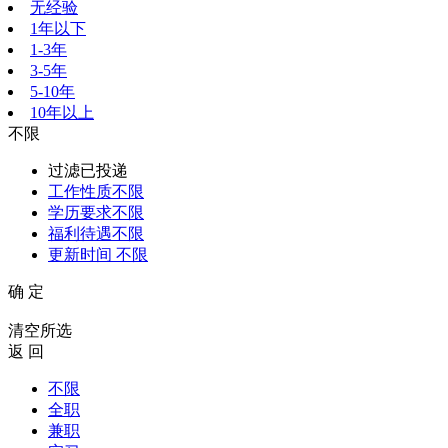
无经验
1年以下
1-3年
3-5年
5-10年
10年以上
不限
过滤已投递
工作性质
不限
学历要求
不限
福利待遇
不限
更新时间
不限
确 定
清空所选
返 回
不限
全职
兼职