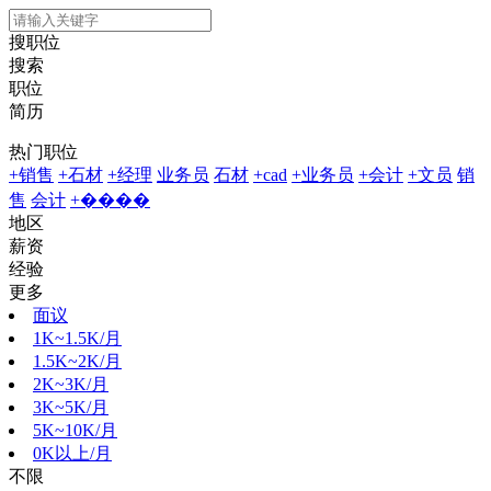
搜职位
搜索
职位
简历
热门职位
+销售
+石材
+经理
业务员
石材
+cad
+业务员
+会计
+文员
销
售
会计
+����
地区
薪资
经验
更多
面议
1K~1.5K/月
1.5K~2K/月
2K~3K/月
3K~5K/月
5K~10K/月
0K以上/月
不限