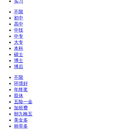
实习
不限
初中
高中
中技
中专
大专
本科
硕士
博士
博后
不限
环境好
年终奖
双休
五险一金
加班费
朝九晚五
美女多
帅哥多